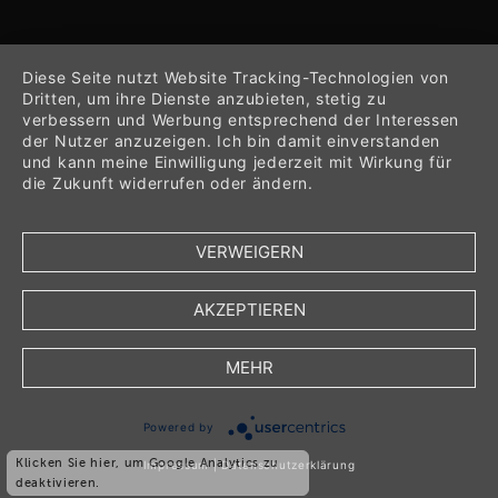
Diese Seite nutzt Website Tracking-Technologien von
Dritten, um ihre Dienste anzubieten, stetig zu
verbessern und Werbung entsprechend der Interessen
der Nutzer anzuzeigen. Ich bin damit einverstanden
und kann meine Einwilligung jederzeit mit Wirkung für
die Zukunft widerrufen oder ändern.
VERWEIGERN
AKZEPTIEREN
MEHR
*
inkl. Mehrwertsteuer
Powered by
*
zzgl.
Verpackungs- und Versandkosten
Klicken Sie hier, um Google Analytics zu
Impressum
|
Datenschutzerklärung
deaktivieren.