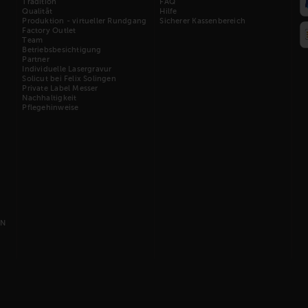
Tradition
FAQ
Qualität
Hilfe
Produktion - virtueller Rundgang
Sicherer Kassenbereich
Factory Outlet
Team
Betriebsbesichtigung
Partner
Individuelle Lasergravur
Solicut bei Felix Solingen
Private Label Messer
Nachhaltigkeit
Pflegehinweise
EN