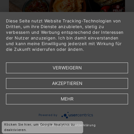
Diese Seite nutzt Website Tracking-Technologien von
Dritten, um ihre Dienste anzubieten, stetig zu
OSTERGRÜSSE VON F
22.03.2024
verbessern und Werbung entsprechend der Interessen
ELIX
der Nutzer anzuzeigen. Ich bin damit einverstanden
und kann meine Einwilligung jederzeit mit Wirkung für
Der Osterhase ist schon fleißig dabei die
die Zukunft widerrufen oder ändern.
Ostereier zu verstecken.
Für alle Helfer des Osterhasen gibt es vom
VERWEIGERN
29.03.-02.04.2024 einen Rabatt in Höhe
von 15% mit dem Rabattcode:
*OSTERN24* - ausgenommen sind die
AKZEPTIEREN
"Scharfen Geschenke".
Für jeden Einkauf mit einem Einkaufswert
MEHR
über 150€ (nach Abzug des Rabattcodes)
gibt es ein gratis Frühstücksmesser zur
*
inkl. Mehrwertsteuer
Bestellung dazu.
Powered by
*
zzgl.
Verpackungs- und Versandkosten
Wir wünschen entspannte Ostertage und
Klicken Sie hier, um Google Analytics zu
Impressum
|
Datenschutzerklärung
viel Spaß bei der Ostereiersuche!
deaktivieren.