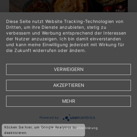
Diese Seite nutzt Website Tracking-Technologien von
Dritten, um ihre Dienste anzubieten, stetig zu
OSTERGRÜSSE VON F
22.03.2024
verbessern und Werbung entsprechend der Interessen
ELIX
der Nutzer anzuzeigen. Ich bin damit einverstanden
und kann meine Einwilligung jederzeit mit Wirkung für
Der Osterhase ist schon fleißig dabei die
die Zukunft widerrufen oder ändern.
Ostereier zu verstecken.
Für alle Helfer des Osterhasen gibt es vom
VERWEIGERN
29.03.-02.04.2024 einen Rabatt in Höhe
von 15% mit dem Rabattcode:
*OSTERN24* - ausgenommen sind die
AKZEPTIEREN
"Scharfen Geschenke".
Für jeden Einkauf mit einem Einkaufswert
MEHR
über 150€ (nach Abzug des Rabattcodes)
gibt es ein gratis Frühstücksmesser zur
*
inkl. Mehrwertsteuer
Bestellung dazu.
Powered by
*
zzgl.
Verpackungs- und Versandkosten
Wir wünschen entspannte Ostertage und
Klicken Sie hier, um Google Analytics zu
Impressum
|
Datenschutzerklärung
viel Spaß bei der Ostereiersuche!
deaktivieren.