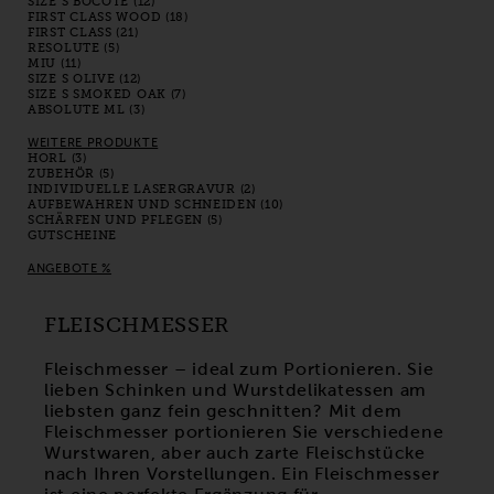
SIZE S BOCOTE (12)
FIRST CLASS WOOD (18)
FIRST CLASS (21)
RESOLUTE (5)
MIU (11)
SIZE S OLIVE (12)
SIZE S SMOKED OAK (7)
ABSOLUTE ML (3)
WEITERE PRODUKTE
HORL (3)
ZUBEHÖR (5)
INDIVIDUELLE LASERGRAVUR (2)
AUFBEWAHREN UND SCHNEIDEN (10)
SCHÄRFEN UND PFLEGEN (5)
GUTSCHEINE
ANGEBOTE %
FLEISCHMESSER
Fleischmesser – ideal zum Portionieren. Sie
lieben Schinken und Wurstdelikatessen am
liebsten ganz fein geschnitten? Mit dem
Fleischmesser portionieren Sie verschiedene
Wurstwaren, aber auch zarte Fleischstücke
nach Ihren Vorstellungen. Ein Fleischmesser