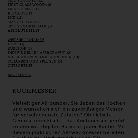
SIZE S BOCOTE (12)
FIRST CLASS WOOD (18)
FIRST CLASS (21)
RESOLUTE (5)
MIU (11)
SIZE S OLIVE (12)
SIZE S SMOKED OAK (7)
ABSOLUTE ML (3)
WEITERE PRODUKTE
HORL (3)
ZUBEHÖR (5)
INDIVIDUELLE LASERGRAVUR (2)
AUFBEWAHREN UND SCHNEIDEN (10)
SCHÄRFEN UND PFLEGEN (5)
GUTSCHEINE
ANGEBOTE %
KOCHMESSER
Vielseitiger Allrounder. Sie lieben das Kochen
und wünschen sich ein zuverlässiges Messer
für verschiedenste Zutaten? Ob Fleisch,
Gemüse oder Fisch – das Kochmesser gehört
zu den wichtigsten Basics in jeder Küche. Mit
diesem praktischen Allzweckmesser bereiten