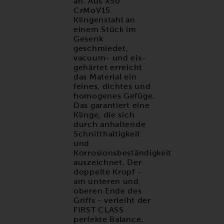
an. Aus X50
CrMoV15
Klingenstahl an
einem Stück im
Gesenk
geschmiedet,
vacuum- und eis-
gehärtet erreicht
das Material ein
feines, dichtes und
homogenes Gefüge.
Das garantiert eine
Klinge, die sich
durch anhaltende
Schnitthaltigkeit
und
Korrosionsbeständigkeit
auszeichnet. Der
doppelte Kropf -
am unteren und
oberen Ende des
Griffs - verleiht der
FIRST CLASS
perfekte Balance.