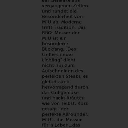
ein Gefährte aus
vergangenen Zeiten
und rundet die
Besonderheit von
MIU ab. Moderne
trifft Tradition. Das
BBQ-Messer der
MIU ist ein
besonderer
Blickfang. „Des
Grillers neuer
Liebling“ dient
nicht nur zum
Aufschneiden des
perfekten Steaks, es
gleitet auch
hervorragend durch
das Grillgemüse
und hackt Kräuter
wie von selbst. Kurz
gesagt- der
perfekte Allrounder.
MIU - das Messer
für´s Leben…das