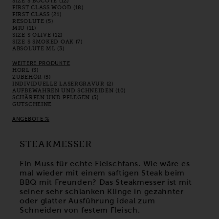
SIZE S BOCOTE (12)
FIRST CLASS WOOD (18)
FIRST CLASS (21)
RESOLUTE (5)
MIU (11)
SIZE S OLIVE (12)
SIZE S SMOKED OAK (7)
ABSOLUTE ML (3)
WEITERE PRODUKTE
HORL (3)
ZUBEHÖR (5)
INDIVIDUELLE LASERGRAVUR (2)
AUFBEWAHREN UND SCHNEIDEN (10)
SCHÄRFEN UND PFLEGEN (5)
GUTSCHEINE
ANGEBOTE %
STEAKMESSER
Ein Muss für echte Fleischfans. Wie wäre es
mal wieder mit einem saftigen Steak beim
BBQ mit Freunden? Das Steakmesser ist mit
seiner sehr schlanken Klinge in gezahnter
oder glatter Ausführung ideal zum
Schneiden von festem Fleisch.