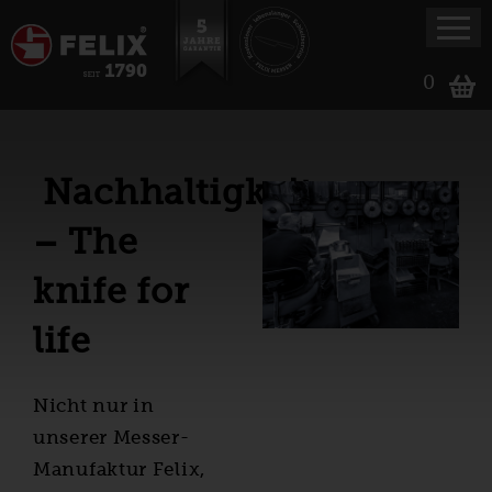
0
Nachhaltigkeit
– The
knife for
life
Nicht nur in
unserer Messer-
Manufaktur Felix,